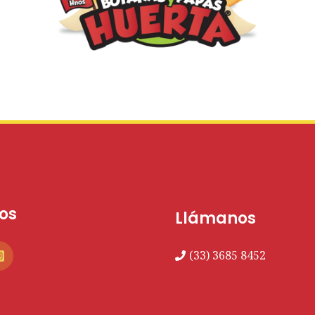
os
Llámanos
(33) 3685 8452