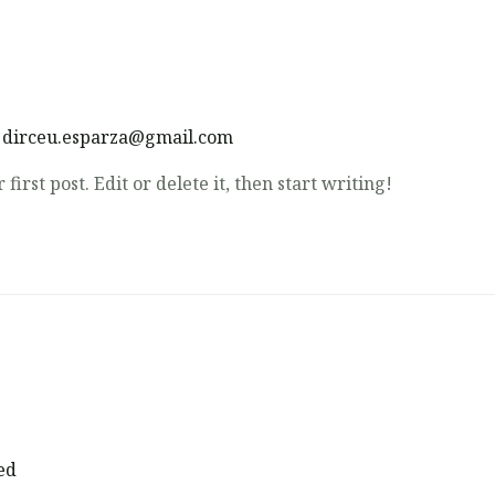
r
dirceu.esparza@gmail.com
irst post. Edit or delete it, then start writing!
ed